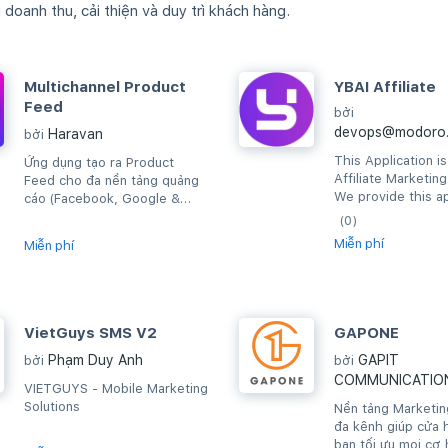
oanh thu, cải thiện và duy trì khách hàng.
Multichannel Product
YBAI Affiliate
Feed
bởi
devops@modoro.
Haravan
bởi
This Application i
Ứng dụng tạo ra Product
Affiliate Marketin
Feed cho đa nền tảng quảng
We provide this ap
cáo (Facebook, Google &
to help our custo
Criteo): tồn kho & giá bán
(0)
to YBAI system.
được cập nhật khi...
Miễn phí
Miễn phí
VietGuys SMS V2
GAPONE
Phạm Duy Anh
GAPIT
bởi
bởi
COMMUNICATIO
VIETGUYS - Mobile Marketing
Solutions
Nền tảng Marketin
đa kênh giúp cửa 
bạn tối ưu mọi cơ 