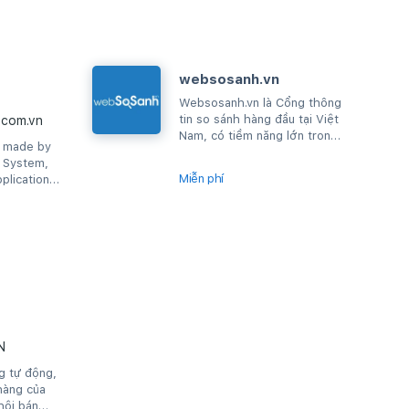
websosanh.vn
Websosanh.vn là Cổng thông
tin so sánh hàng đầu tại Việt
com.vn
Nam, có tiềm năng lớn trong
s made by
mảng thương mại điện tử giúp
g System,
người tiêu...
Miễn phí
plication
mer connect
N
g tự động,
hàng của
hội bán