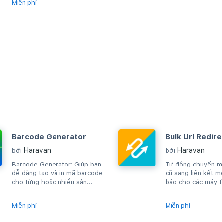
Miễn phí
hàng
Barcode Generator
Bulk Url Redire
Haravan
Haravan
bởi
bởi
Barcode Generator: Giúp bạn
Tự động chuyển mộ
dễ dàng tạo và in mã barcode
cũ sang liên kết m
cho từng hoặc nhiều sản
báo cho các máy t
phẩm cùng lúc
trình duyệt hay m
địa...
Miễn phí
Miễn phí