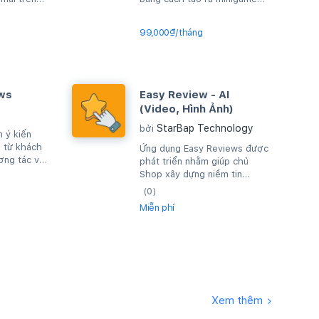
trò chơi cho người dùng.
99,000₫/tháng
ws
Easy Review - AI
(Video, Hình Ảnh)
StarBap Technology
bởi
 ý kiến
 từ khách
Ứng dụng Easy Reviews được
ơng tác với
phát triển nhằm giúp chủ
Shop xây dựng niềm tin
khách hàng và góp phần gia
(0)
tăng doanh số cửa...
Miễn phí
Xem thêm