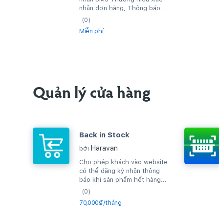
nhận đơn hàng, Thông báo
đơn hàng thành công, hay gửi
(0)
tin nhắn quảng...
Miễn phí
Quản lý cửa hàng
Back in Stock
Haravan
bởi
Cho phép khách vào website
có thể đăng ký nhận thông
báo khi sản phẩm hết hàng
và khi sản phẩm có hàng lại,
(0)
hệ...
70,000₫/tháng