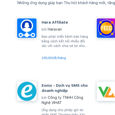
Những ứng dụng giúp bạn Thu hút khách hàng mới, tăng d
Hara Affiliate
Haravan
bởi
Bạn phát triển kênh bán hàng
bằng cách kết nối nhiều đối
tác với cách chia sẻ lợi nhuận
trên từng sản phẩm bán được
200,000₫/tháng
Esms - Dịch vụ SMS cho
doanh nghiệp
Công ty TNHH Công
bởi
Nghệ VIHAT
Ứng dụng cho phép gửi tin
nhắn SMS Thương hiệu Xác