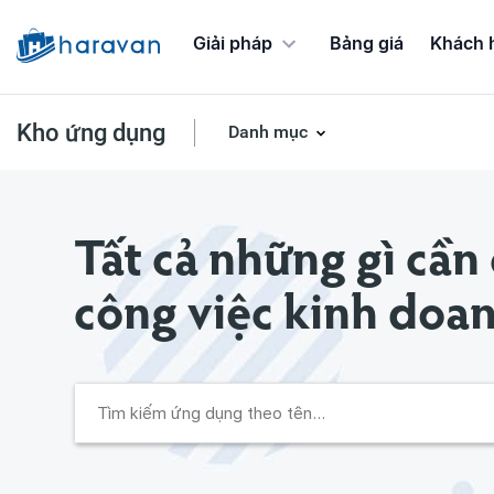
Giải pháp
Bảng giá
Khách 
Kho ứng dụng
Danh mục
Ứng dụng Chương trình khuyến mãi
Tất cả những gì cần
công việc kinh doa