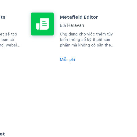
ets
Metafield Editor
Haravan
bởi
et sẽ tạo
Ứng dụng cho việc thêm tùy
 bạn có
biến thông số kỹ thuật sản
mọi website
phẩm mà không có sẵn theo
L.
mặc định của Haravan.
Miễn phí
et