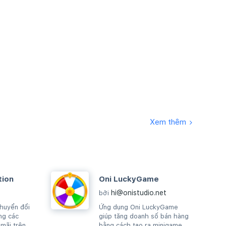
Xem thêm
tion
Oni LuckyGame
hi@onistudio.net
bởi
chuyển đổi
Ứng dụng Oni LuckyGame
ng các
giúp tăng doanh số bán hàng
 mãi trên
bằng cách tạo ra minigame