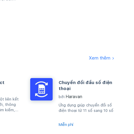
Xem thêm
ct
Chuyển đổi đầu số điện
thoại
Haravan
bởi
t liên kết
ới, thông
Ứng dụng giúp chuyển đổi số
ìm kiếm,
điện thoại từ 11 số sang 10 số
áy chủ rằng
Miễn phí