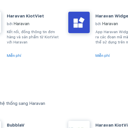
Haravan KiotViet
Haravan Widg
Haravan
Haravan
bởi
bởi
Kết nối, đồng thông tin đơn
App Haravan Widg
hàng và sản phẩm từ KiotViet
ra các đoạn mã mà
với Haravan
thể sử dụng trên 
cho phép sửa HTM
Miễn phí
Miễn phí
 hệ thống sang Haravan
BubblaV
Haravan KiotVi