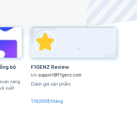
ồng bộ
F1GENZ Review
support@f1genz.com
bởi
avan sang
Đánh giá sản phẩm
và xuất
119,000₫/tháng