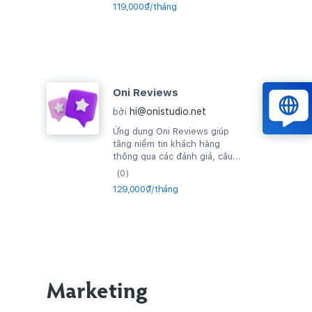
119,000₫/tháng
Oni Reviews
hi@onistudio.net
bởi
Ứng dụng Oni Reviews giúp
tăng niềm tin khách hàng
thông qua các đánh giá, câu
hỏi thường gặp về sản phẩm
(0)
và thiết lập...
129,000₫/tháng
Marketing