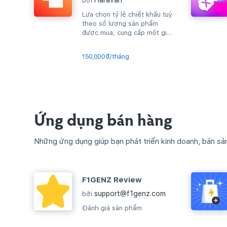
Haravan
bởi
Lựa chọn tỷ lệ chiết khấu tuỳ
theo số lượng sản phẩm
được mua, cung cấp một giải
pháp đơn giản, tuỳ biến theo
chính...
150,000₫/tháng
Ứng dụng bán hàng
Những ứng dụng giúp bạn phát triển kinh doanh, bán sả
F1GENZ Review
support@f1genz.com
bởi
Đánh giá sản phẩm