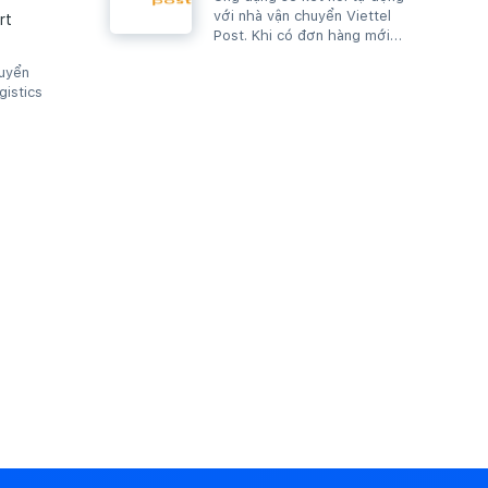
với nhà vận chuyển Viettel
rt
Post. Khi có đơn hàng mới
bạn chỉ cần thực hiện giao
huyển
hàng, đơn...
istics