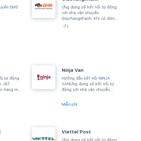
huyển EMS
Ứng dụng sẽ kết nối tự động
với nhà vận chuyển
Giaohangnhanh. Khi có đơn
hàng mới bạn chỉ cần thực
(1)
hiện giao hàng, đơn...
Ninja Van
ối tự động
Hướng dẫn kết nối NINJA
n J&T
VANỨng dụng sẽ kết nối tự
ơn hàng mới
động với nhà vận chuyển
iện giao
Ninja Van. Khi có đơn hàng
mới bạn chỉ cần...
Miễn phí
t
Viettel Post
Ứng dụng sẽ kết nối tự động