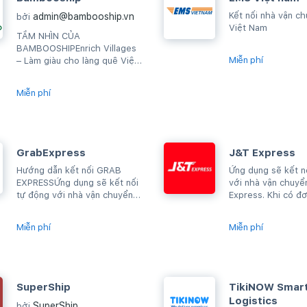
Kết nối nhà vận c
admin@bambooship.vn
bởi
Việt Nam
TẦM NHÌN CỦA
BAMBOOSHIPEnrich Villages
Miễn phí
– Làm giàu cho làng quê Việt
Nam.Chúng tôi cung cấp cơ
hội việc làm và cơ hội hợp
Miễn phí
tác...
GrabExpress
J&T Express
Hướng dẫn kết nối GRAB
Ứng dụng sẽ kết n
EXPRESSỨng dụng sẽ kết nối
với nhà vận chuyể
tự động với nhà vận chuyển
Express. Khi có đ
Grab Express. Khi có đơn
bạn chỉ cần thực h
hàng mới bạn chỉ...
hàng,...
Miễn phí
Miễn phí
SuperShip
TikiNOW Smar
Logistics
SuperShip
bởi