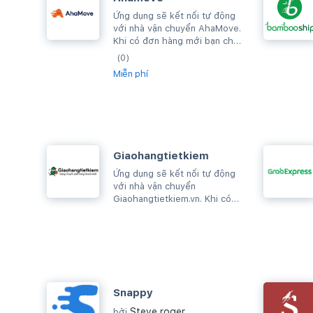
Ứng dụng sẽ kết nối tự động
với nhà vận chuyển AhaMove.
Khi có đơn hàng mới bạn chỉ
cần thực hiện giao hàng,
(0)
đơn...
Miễn phí
Giaohangtietkiem
Ứng dụng sẽ kết nối tự động
với nhà vận chuyển
Giaohangtietkiem.vn. Khi có
đơn hàng mới bạn chỉ cần
thực hiện giao hàng, đơn...
Snappy
Steve roger
bởi