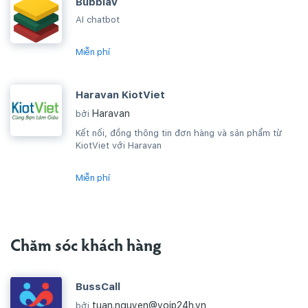
BubblaV
AI chatbot
Miễn phí
Haravan KiotViet
Haravan
bởi
Kết nối, đồng thông tin đơn hàng và sản phẩm từ
KiotViet với Haravan
Miễn phí
Chăm sóc khách hàng
BussCall
tuan.nguyen@voip24h.vn
bởi