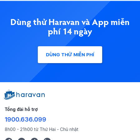
Dùng thử Haravan và App miễn
phí 14 ngày
DÙNG THỬ MIỄN PHÍ
Tổng đài hỗ trợ
1900.636.099
8h00 - 21h00 từ Thứ Hai - Chủ nhật