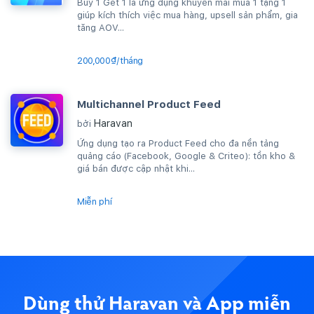
Buy 1 Get 1 là ứng dụng khuyến mãi mua 1 tặng 1
giúp kích thích việc mua hàng, upsell sản phẩm, gia
tăng AOV...
200,000₫/tháng
Multichannel Product Feed
Haravan
bởi
Ứng dụng tạo ra Product Feed cho đa nền tảng
quảng cáo (Facebook, Google & Criteo): tồn kho &
giá bán được cập nhật khi...
Miễn phí
Dùng thử Haravan và App miễn