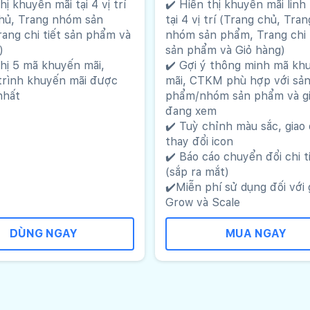
hị khuyến mãi tại 4 vị trí
✔️ Hiển thị khuyến mãi linh
hủ, Trang nhóm sản
tại 4 vị trí (Trang chủ, Tran
ang chi tiết sản phẩm và
nhóm sản phẩm, Trang chi 
)
sản phẩm và Giỏ hàng)
thị 5 mã khuyến mãi,
✔️ Gợi ý thông minh mã kh
trình khuyến mãi được
mãi, CTKM phù hợp với sả
nhất
phẩm/nhóm sản phẩm và gi
đang xem
✔️ Tuỳ chỉnh màu sắc, giao 
thay đổi icon
✔️ Báo cáo chuyển đổi chi t
(sắp ra mắt)
✔️Miễn phí sử dụng đối với 
Grow và Scale
DÙNG NGAY
MUA NGAY