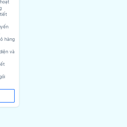
 hoạt
g
tiết
uyến
n
ỏ hàng
diện và
iết
gói