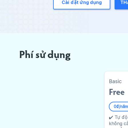
Cài đặt ứng dụng
TH
Phí sử dụng
Basic
Free
0₫/năm
✔️ Tự độ
không cầ