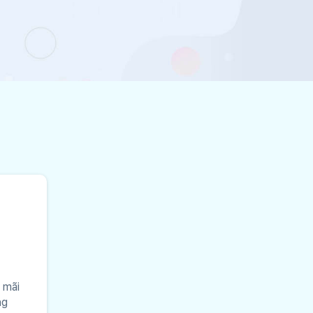
 mãi
ng