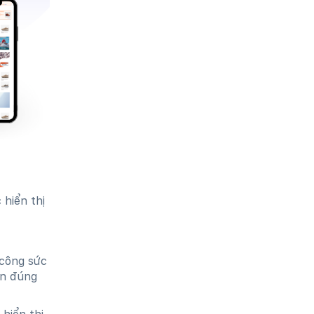
 hiển thị
 công sức
ện đúng