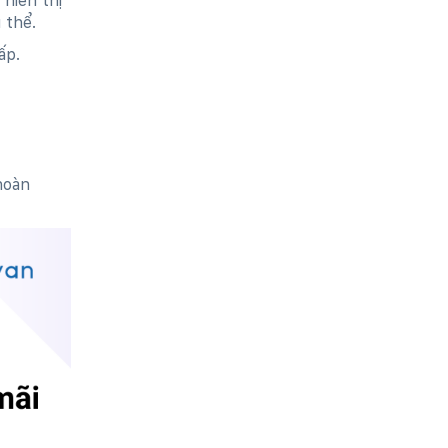
hiển thị
 thể.
ấp.
hoàn