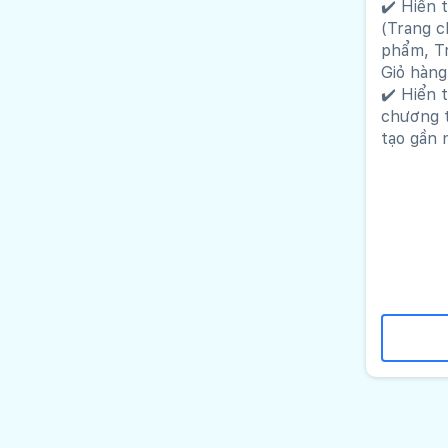
✔️ Hiển t
(Trang c
phẩm, Tr
Giỏ hàng
✔️ Hiển 
chương 
tạo gần 