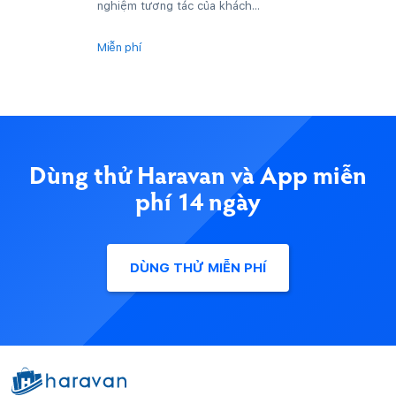
nghiệm tương tác của khách...
Miễn phí
Dùng thử Haravan và App miễn
phí 14 ngày
DÙNG THỬ MIỄN PHÍ