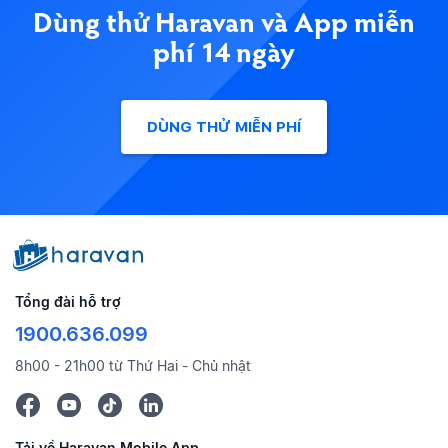
Dùng thử Haravan và App miễn
phí 14 ngày
DÙNG THỬ MIỄN PHÍ
Tổng đài hỗ trợ
1900.636.099
8h00 - 21h00 từ Thứ Hai - Chủ nhật
Tải về Haravan Mobile App