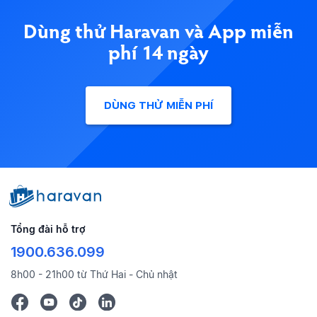
Dùng thử Haravan và App miễn
phí 14 ngày
DÙNG THỬ MIỄN PHÍ
Tổng đài hỗ trợ
1900.636.099
8h00 - 21h00 từ Thứ Hai - Chủ nhật