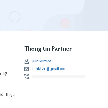
Thông tin Partner
punneltest
lamktvn@gmail.com
t kỹ
ới thiệu