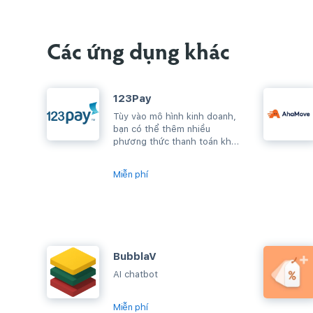
Các ứng dụng khác
123Pay
Tùy vào mô hình kinh doanh,
bạn có thể thêm nhiều
phương thức thanh toán khác
nhau cho website để người
mua dễ dàng mua...
Miễn phí
BubblaV
AI chatbot
Miễn phí