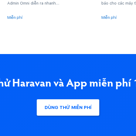
Admin Omni diễn ra nhanh
báo cho các máy t
chóng và dễ dàng, giúp nhà
trình duyệt hay m
bán tiết kiệm...
địa...
Miễn phí
Miễn phí
hử Haravan và App miễn phí 
DÙNG THỬ MIỄN PHÍ