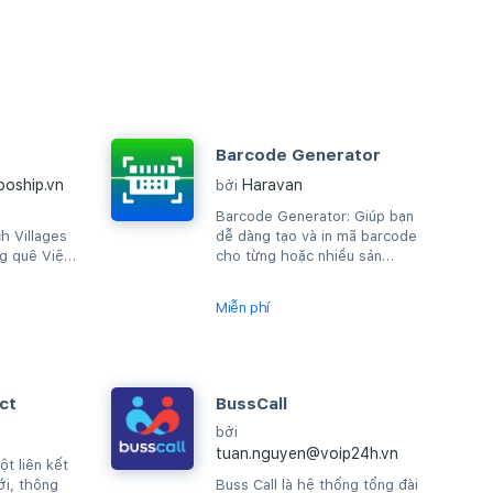
Barcode Generator
oship.vn
Haravan
bởi
Barcode Generator: Giúp bạn
 Villages
dễ dàng tạo và in mã barcode
g quê Việt
cho từng hoặc nhiều sản
g cấp cơ
phẩm cùng lúc
 hội hợp
Miễn phí
ct
BussCall
bởi
tuan.nguyen@voip24h.vn
t liên kết
ới, thông
Buss Call là hệ thống tổng đài