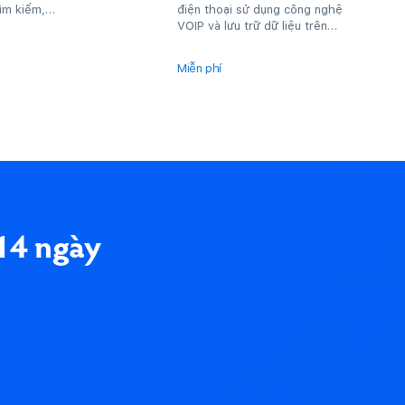
ìm kiếm,
điện thoại sử dụng công nghệ
áy chủ rằng
VOIP và lưu trữ dữ liệu trên
nền tảng điện toán đám...
Miễn phí
14 ngày