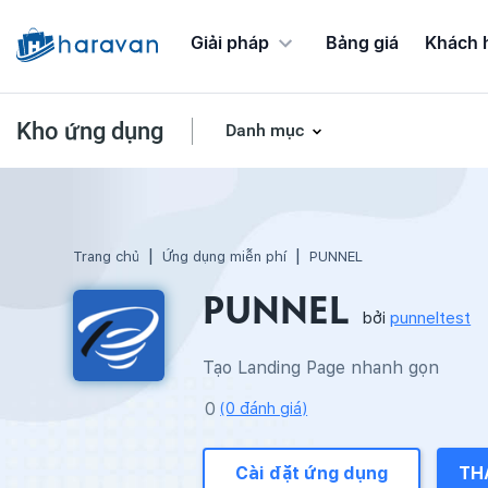
Giải pháp
Bảng giá
Khách 
Kho ứng dụng
Danh mục
Ứng dụng Chương trình khuyến mãi
Trang chủ
Ứng dụng miễn phí
PUNNEL
PUNNEL
bởi
punneltest
Tạo Landing Page nhanh gọn
(0 đánh giá)
Cài đặt ứng dụng
TH