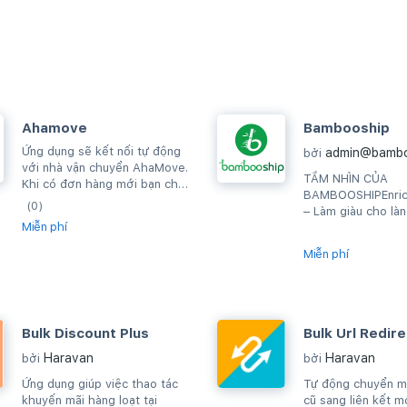
Ahamove
Bambooship
Ứng dụng sẽ kết nối tự động
admin@bambo
bởi
với nhà vận chuyển AhaMove.
TẦM NHÌN CỦA
Khi có đơn hàng mới bạn chỉ
BAMBOOSHIPEnrich
cần thực hiện giao hàng,
(0)
– Làm giàu cho làn
đơn...
Miễn phí
Nam.Chúng tôi cun
hội việc làm và cơ
Miễn phí
tác...
Bulk Discount Plus
Bulk Url Redire
Haravan
Haravan
bởi
bởi
Ứng dụng giúp việc thao tác
Tự động chuyển mộ
khuyến mãi hàng loạt tại
cũ sang liên kết m