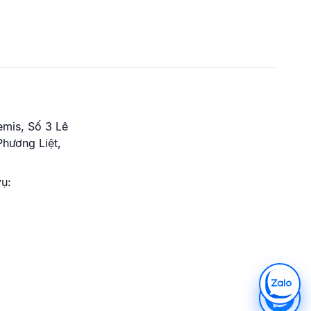
emis, Số 3 Lê
hương Liệt,
vụ: