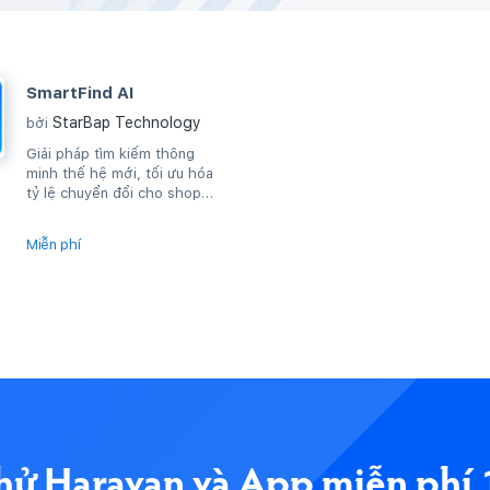
SmartFind AI
StarBap Technology
bởi
Giải pháp tìm kiếm thông
minh thế hệ mới, tối ưu hóa
tỷ lệ chuyển đổi cho shop
của bạn.Ứng dụng phá vỡ giới
hạn...
Miễn phí
hử Haravan và App miễn phí 