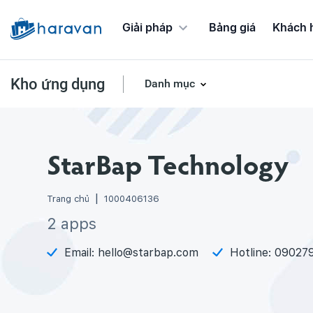
Giải pháp
Bảng giá
Khách 
Kho ứng dụng
Danh mục
Ứng dụng Chương trình khuyến mãi
StarBap Technology
Trang chủ
1000406136
2 apps
Email:
hello@starbap.com
Hotline:
09027