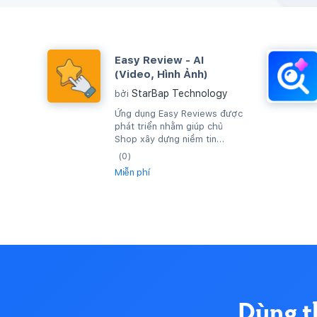
Easy Review - AI
(Video, Hình Ảnh)
StarBap Technology
bởi
Ứng dụng Easy Reviews được
phát triển nhằm giúp chủ
Shop xây dựng niềm tin
khách hàng và góp phần gia
(0)
tăng doanh số cửa...
Miễn phí
Dùng t