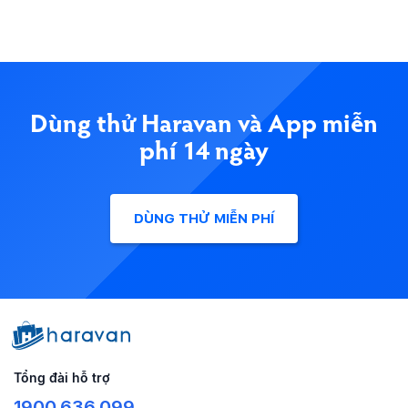
Dùng thử Haravan và App miễn
phí 14 ngày
DÙNG THỬ MIỄN PHÍ
Tổng đài hỗ trợ
1900.636.099