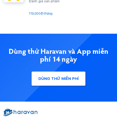
Đánh giá sản phẩm
119,000₫/tháng
Dùng thử Haravan và App miễn
phí 14 ngày
DÙNG THỬ MIỄN PHÍ