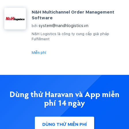
N&H Multichannel Order Management
Software
system@nandhlogistics.vn
bởi
N&H Logistics là công ty cung cấp giải pháp
Fulfillment
Miễn phí
Dùng thử Haravan và App miễn
phí 14 ngày
DÙNG THỬ MIỄN PHÍ