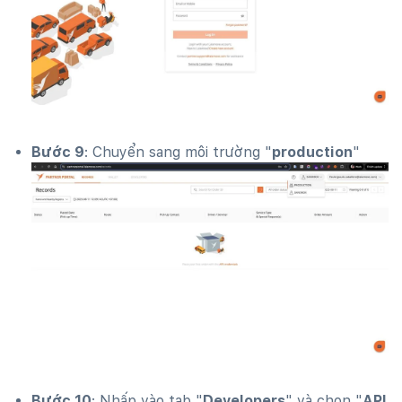
Bước 9
: Chuyển sang môi trường "
production
"
Bước 10
: Nhấp vào tab "
Developers
" và chọn "
API