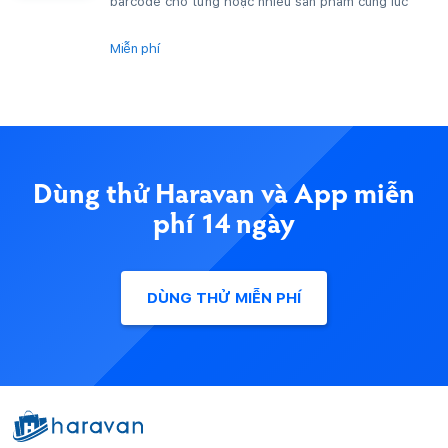
barcode cho từng hoặc nhiều sản phẩm cùng lúc
Miễn phí
Dùng thử Haravan và App miễn
phí 14 ngày
DÙNG THỬ MIỄN PHÍ