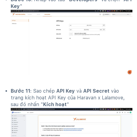
Key
"
Bước 11
: Sao chép
API Key
và
API Secret
vào
trang kích hoạt API Key của Haravan x Lalamove,
sau đó nhấn "
Kích hoạt
"