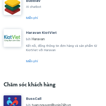
BubblaV
AI chatbot
Miễn phí
Haravan KiotViet
Haravan
bởi
Kết nối, đồng thông tin đơn hàng và sản phẩm từ
KiotViet với Haravan
Miễn phí
Chăm sóc khách hàng
BussCall
tuan.nguyen@voip24h.vn
bởi