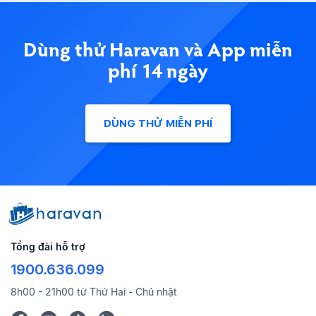
Dùng thử Haravan và App miễn
phí 14 ngày
DÙNG THỬ MIỄN PHÍ
Tổng đài hỗ trợ
1900.636.099
8h00 - 21h00 từ Thứ Hai - Chủ nhật