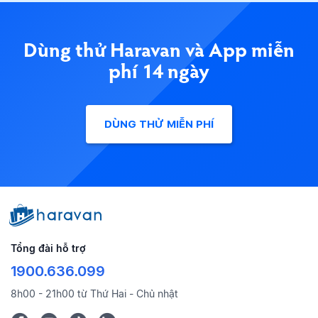
Dùng thử Haravan và App miễn
phí 14 ngày
DÙNG THỬ MIỄN PHÍ
Tổng đài hỗ trợ
1900.636.099
8h00 - 21h00 từ Thứ Hai - Chủ nhật