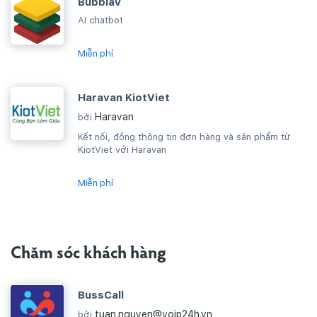
BubblaV
AI chatbot
Miễn phí
Haravan KiotViet
Haravan
bởi
Kết nối, đồng thông tin đơn hàng và sản phẩm từ
KiotViet với Haravan
Miễn phí
Chăm sóc khách hàng
BussCall
tuan.nguyen@voip24h.vn
bởi