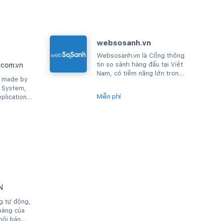
websosanh.vn
Websosanh.vn là Cổng thông
tin so sánh hàng đầu tại Việt
com.vn
Nam, có tiềm năng lớn trong
s made by
mảng thương mại điện tử giúp
g System,
người tiêu...
Miễn phí
plication
mer connect
N
g tự động,
hàng của
hội bán