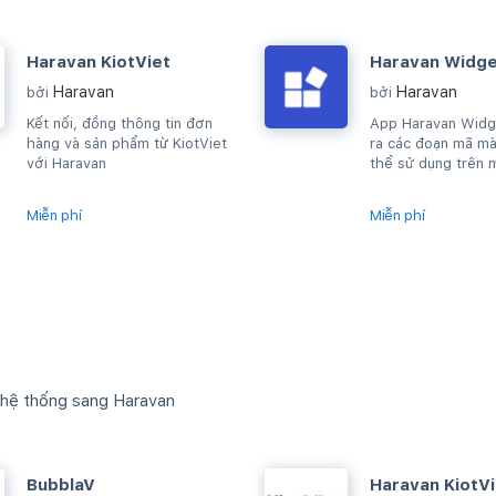
Haravan KiotViet
Haravan Widg
Haravan
Haravan
bởi
bởi
Kết nối, đồng thông tin đơn
App Haravan Widg
hàng và sản phẩm từ KiotViet
ra các đoạn mã mà
với Haravan
thể sử dụng trên 
cho phép sửa HTM
Miễn phí
Miễn phí
 hệ thống sang Haravan
BubblaV
Haravan KiotVi