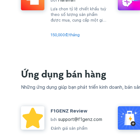
Haravan
bởi
Lựa chọn tỷ lệ chiết khấu tuỳ
theo số lượng sản phẩm
được mua, cung cấp một giải
pháp đơn giản, tuỳ biến theo
chính...
150,000₫/tháng
Ứng dụng bán hàng
Những ứng dụng giúp bạn phát triển kinh doanh, bán sả
F1GENZ Review
support@f1genz.com
bởi
Đánh giá sản phẩm