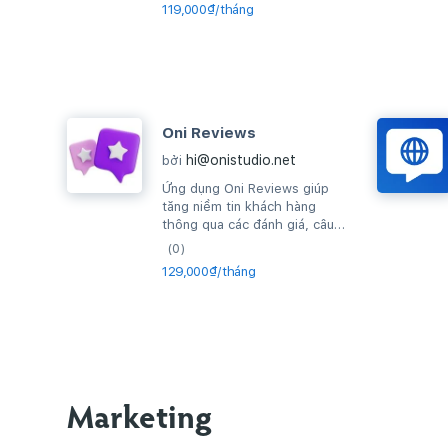
119,000₫/tháng
Oni Reviews
hi@onistudio.net
bởi
Ứng dụng Oni Reviews giúp
tăng niềm tin khách hàng
thông qua các đánh giá, câu
hỏi thường gặp về sản phẩm
(0)
và thiết lập...
129,000₫/tháng
Marketing