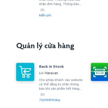
nhận đơn hàng, Thông báo
đơn hàng thành công, hay gửi
(0)
tin nhắn quảng...
Miễn phí
Quản lý cửa hàng
Back in Stock
Haravan
bởi
Cho phép khách vào website
có thể đăng ký nhận thông
báo khi sản phẩm hết hàng
và khi sản phẩm có hàng lại,
(0)
hệ...
70,000₫/tháng