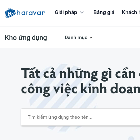
Giải pháp
Bảng giá
Khách 
Kho ứng dụng
Danh mục
Ứng dụng Chương trình khuyến mãi
Tất cả những gì cần
công việc kinh doa