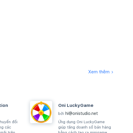
Xem thêm
tion
Oni LuckyGame
hi@onistudio.net
bởi
chuyển đổi
Ứng dụng Oni LuckyGame
ng các
giúp tăng doanh số bán hàng
 mãi trên
bằng cách tạo ra minigame