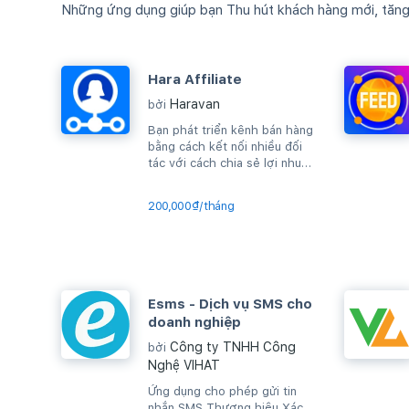
Những ứng dụng giúp bạn Thu hút khách hàng mới, tăng d
Hara Affiliate
Haravan
bởi
Bạn phát triển kênh bán hàng
bằng cách kết nối nhiều đối
tác với cách chia sẻ lợi nhuận
trên từng sản phẩm bán được
200,000₫/tháng
Esms - Dịch vụ SMS cho
doanh nghiệp
Công ty TNHH Công
bởi
Nghệ VIHAT
Ứng dụng cho phép gửi tin
nhắn SMS Thương hiệu Xác