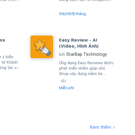
trò chơi cho người dùng.
99,000₫/tháng
ws
Easy Review - AI
(Video, Hình Ảnh)
StarBap Technology
bởi
 ý kiến
 từ khách
Ứng dụng Easy Reviews được
ơng tác với
phát triển nhằm giúp chủ
Shop xây dựng niềm tin
khách hàng và góp phần gia
(0)
tăng doanh số cửa...
Miễn phí
Xem thêm