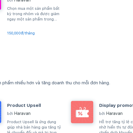
Haravan
bởi
Chọn mua một sản phẩm bất
kỳ trong nhóm và được giảm
ngay một sản phẩm trong
nhóm đó
150,000₫/tháng
n phẩm nhiều hơn và tăng doanh thu cho mỗi đơn hàng.
Product Upsell
Display promo
Haravan
Haravan
bởi
bởi
Product Upsell là ứng dụng
Hỗ trợ tăng tỷ lệ 
giúp nhà bán hàng gia tăng tỷ
nhờ hiển thị tự độ
lệ chuyển đổi và giá trị trung
chiến dịch khuyến