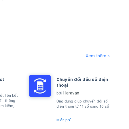
Xem thêm
ct
Chuyển đổi đầu số điện
thoại
Haravan
bởi
t liên kết
ới, thông
Ứng dụng giúp chuyển đổi số
ìm kiếm,
điện thoại từ 11 số sang 10 số
áy chủ rằng
Miễn phí