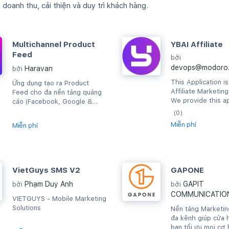
oanh thu, cải thiện và duy trì khách hàng.
Multichannel Product
YBAI Affiliate
Feed
bởi
devops@modoro.
Haravan
bởi
This Application i
Ứng dụng tạo ra Product
Affiliate Marketin
Feed cho đa nền tảng quảng
We provide this ap
cáo (Facebook, Google &
to help our custo
Criteo): tồn kho & giá bán
(0)
to YBAI system.
được cập nhật khi...
Miễn phí
Miễn phí
VietGuys SMS V2
GAPONE
Phạm Duy Anh
GAPIT
bởi
bởi
COMMUNICATIO
VIETGUYS - Mobile Marketing
Solutions
Nền tảng Marketin
đa kênh giúp cửa 
bạn tối ưu mọi cơ 