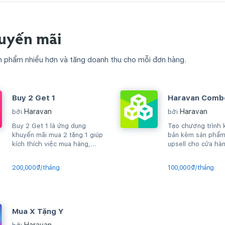
uyến mãi
n phẩm nhiều hơn và tăng doanh thu cho mỗi đơn hàng.
Buy 2 Get 1
Haravan Comb
Haravan
Haravan
bởi
bởi
Buy 2 Get 1 là ứng dụng
Tạo chương trình 
khuyến mãi mua 2 tặng 1 giúp
bán kèm sản phẩ
kích thích việc mua hàng,
upsell cho cửa hà
upsell sản phẩm, gia tăng
AOV...
200,000₫/tháng
100,000₫/tháng
Mua X Tặng Y