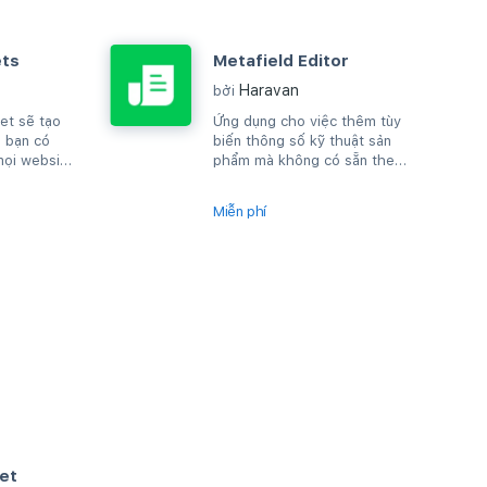
ets
Metafield Editor
Haravan
bởi
et sẽ tạo
Ứng dụng cho việc thêm tùy
 bạn có
biến thông số kỹ thuật sản
mọi website
phẩm mà không có sẵn theo
L.
mặc định của Haravan.
Miễn phí
et