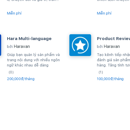
bình của đơn hàng, kích
website
thích...
Miễn phí
Miễn phí
Hara Multi-language
Product Revie
Haravan
Haravan
bởi
bởi
Giúp bạn quản lý sản phẩm và
Tạo kênh tiếp nhận
trang nội dung với nhiều ngôn
đánh giá sản phẩm
ngữ khác nhau dễ dàng
hàng. Tăng tính tư
khách hàng.
(0)
(1)
200,000₫/tháng
100,000₫/tháng