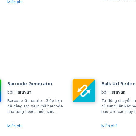
Miễn phí
hàng
Barcode Generator
Bulk Url Redire
Haravan
Haravan
bởi
bởi
Barcode Generator: Giúp bạn
Tự động chuyển mộ
dễ dàng tạo và in mã barcode
cũ sang liên kết m
cho từng hoặc nhiều sản
báo cho các máy t
phẩm cùng lúc
trình duyệt hay m
địa...
Miễn phí
Miễn phí