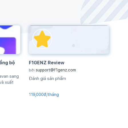
ồng bộ
F1GENZ Review
support@f1genz.com
bởi
avan sang
Đánh giá sản phẩm
và xuất
119,000₫/tháng