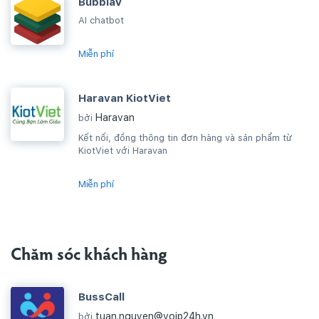
BubblaV
AI chatbot
Miễn phí
Haravan KiotViet
Haravan
bởi
Kết nối, đồng thông tin đơn hàng và sản phẩm từ
KiotViet với Haravan
Miễn phí
Chăm sóc khách hàng
BussCall
tuan.nguyen@voip24h.vn
bởi