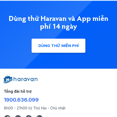
Dùng thử Haravan và App miễn
phí 14 ngày
DÙNG THỬ MIỄN PHÍ
Tổng đài hỗ trợ
1900.636.099
8h00 - 21h00 từ Thứ Hai - Chủ nhật