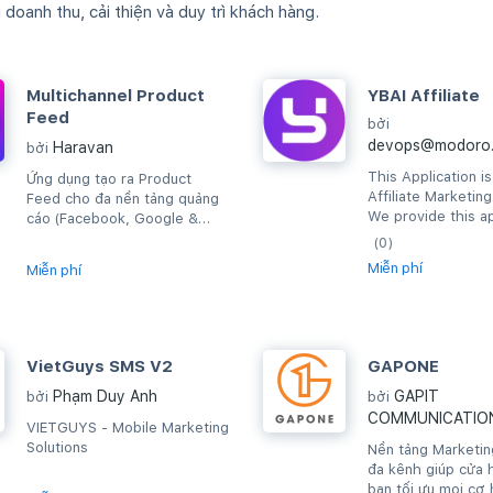
oanh thu, cải thiện và duy trì khách hàng.
Multichannel Product
YBAI Affiliate
Feed
bởi
devops@modoro.
Haravan
bởi
This Application i
Ứng dụng tạo ra Product
Affiliate Marketin
Feed cho đa nền tảng quảng
We provide this ap
cáo (Facebook, Google &
to help our custo
Criteo): tồn kho & giá bán
(0)
to YBAI system.
được cập nhật khi...
Miễn phí
Miễn phí
VietGuys SMS V2
GAPONE
Phạm Duy Anh
GAPIT
bởi
bởi
COMMUNICATIO
VIETGUYS - Mobile Marketing
Solutions
Nền tảng Marketin
đa kênh giúp cửa 
bạn tối ưu mọi cơ 