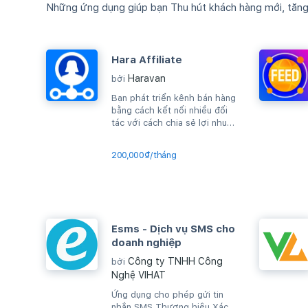
Những ứng dụng giúp bạn Thu hút khách hàng mới, tăng d
Hara Affiliate
Haravan
bởi
Bạn phát triển kênh bán hàng
bằng cách kết nối nhiều đối
tác với cách chia sẻ lợi nhuận
trên từng sản phẩm bán được
200,000₫/tháng
Esms - Dịch vụ SMS cho
doanh nghiệp
Công ty TNHH Công
bởi
Nghệ VIHAT
Ứng dụng cho phép gửi tin
nhắn SMS Thương hiệu Xác