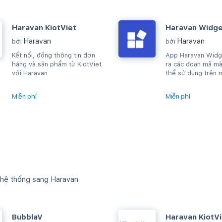
Haravan KiotViet
Haravan Widg
Haravan
Haravan
bởi
bởi
Kết nối, đồng thông tin đơn
App Haravan Widg
hàng và sản phẩm từ KiotViet
ra các đoạn mã mà
với Haravan
thể sử dụng trên 
cho phép sửa HTM
Miễn phí
Miễn phí
 hệ thống sang Haravan
BubblaV
Haravan KiotVi