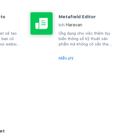
ets
Metafield Editor
Haravan
bởi
et sẽ tạo
Ứng dụng cho việc thêm tùy
 bạn có
biến thông số kỹ thuật sản
mọi website
phẩm mà không có sẵn theo
L.
mặc định của Haravan.
Miễn phí
et