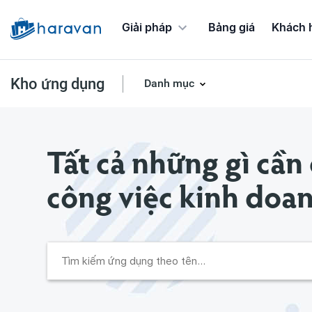
Giải pháp
Bảng giá
Khách 
Kho ứng dụng
Danh mục
Ứng dụng Chương trình khuyến mãi
Tất cả những gì cần
công việc kinh doa