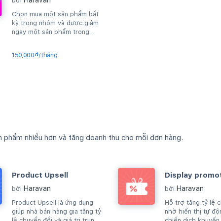
Haravan
bởi
Chọn mua một sản phẩm bất
kỳ trong nhóm và được giảm
ngay một sản phẩm trong
nhóm đó
150,000₫/tháng
n phẩm nhiều hơn và tăng doanh thu cho mỗi đơn hàng.
Product Upsell
Display promo
Haravan
Haravan
bởi
bởi
Product Upsell là ứng dụng
Hỗ trợ tăng tỷ lệ 
giúp nhà bán hàng gia tăng tỷ
nhờ hiển thị tự độ
lệ chuyển đổi và giá trị trung
chiến dịch khuyến