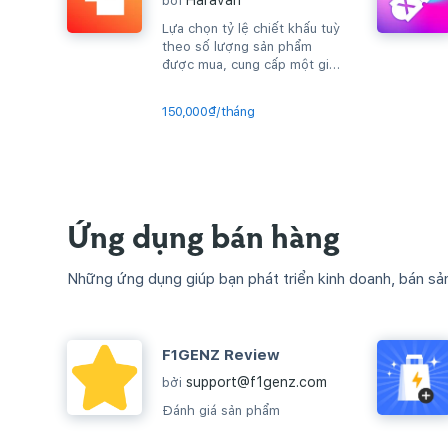
Haravan
bởi
Lựa chọn tỷ lệ chiết khấu tuỳ
theo số lượng sản phẩm
được mua, cung cấp một giải
pháp đơn giản, tuỳ biến theo
chính...
150,000₫/tháng
Ứng dụng bán hàng
Những ứng dụng giúp bạn phát triển kinh doanh, bán sả
F1GENZ Review
support@f1genz.com
bởi
Đánh giá sản phẩm