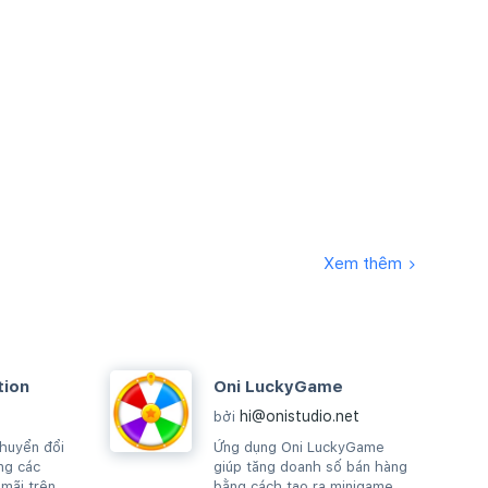
Xem thêm
tion
Oni LuckyGame
hi@onistudio.net
bởi
chuyển đổi
Ứng dụng Oni LuckyGame
ng các
giúp tăng doanh số bán hàng
 mãi trên
bằng cách tạo ra minigame