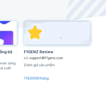
ồng bộ
F1GENZ Review
support@f1genz.com
bởi
avan sang
Đánh giá sản phẩm
và xuất
119,000₫/tháng