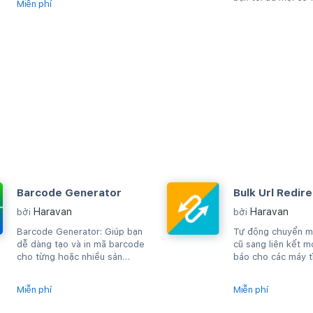
Miễn phí
hàng
Barcode Generator
Bulk Url Redire
Haravan
Haravan
bởi
bởi
Barcode Generator: Giúp bạn
Tự động chuyển mộ
dễ dàng tạo và in mã barcode
cũ sang liên kết m
cho từng hoặc nhiều sản
báo cho các máy t
phẩm cùng lúc
trình duyệt hay m
địa...
Miễn phí
Miễn phí