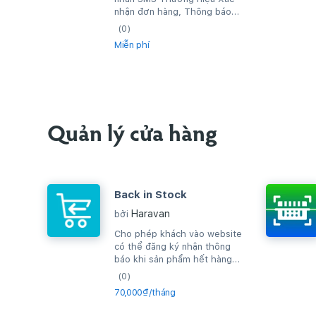
nhận đơn hàng, Thông báo
đơn hàng thành công, hay gửi
(0)
tin nhắn quảng...
Miễn phí
Quản lý cửa hàng
Back in Stock
Haravan
bởi
Cho phép khách vào website
có thể đăng ký nhận thông
báo khi sản phẩm hết hàng
và khi sản phẩm có hàng lại,
(0)
hệ...
70,000₫/tháng