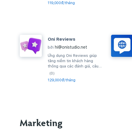
119,000₫/tháng
Oni Reviews
hi@onistudio.net
bởi
Ứng dụng Oni Reviews giúp
tăng niềm tin khách hàng
thông qua các đánh giá, câu
hỏi thường gặp về sản phẩm
(0)
và thiết lập...
129,000₫/tháng
Marketing