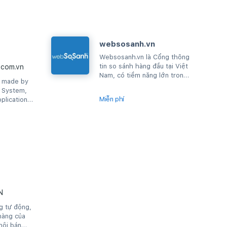
websosanh.vn
Websosanh.vn là Cổng thông
tin so sánh hàng đầu tại Việt
com.vn
Nam, có tiềm năng lớn trong
s made by
mảng thương mại điện tử giúp
g System,
người tiêu...
Miễn phí
plication
mer connect
N
g tự động,
hàng của
hội bán