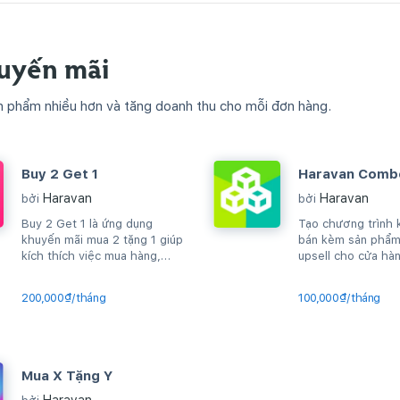
uyến mãi
n phẩm nhiều hơn và tăng doanh thu cho mỗi đơn hàng.
Buy 2 Get 1
Haravan Comb
Haravan
Haravan
bởi
bởi
Buy 2 Get 1 là ứng dụng
Tạo chương trình 
khuyến mãi mua 2 tặng 1 giúp
bán kèm sản phẩ
kích thích việc mua hàng,
upsell cho cửa hà
upsell sản phẩm, gia tăng
AOV...
200,000₫/tháng
100,000₫/tháng
Mua X Tặng Y