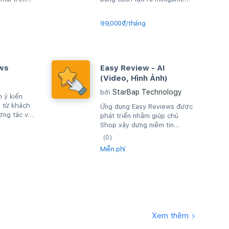
trò chơi cho người dùng.
99,000₫/tháng
ws
Easy Review - AI
(Video, Hình Ảnh)
StarBap Technology
bởi
 ý kiến
 từ khách
Ứng dụng Easy Reviews được
ơng tác với
phát triển nhằm giúp chủ
Shop xây dựng niềm tin
khách hàng và góp phần gia
(0)
tăng doanh số cửa...
Miễn phí
Xem thêm