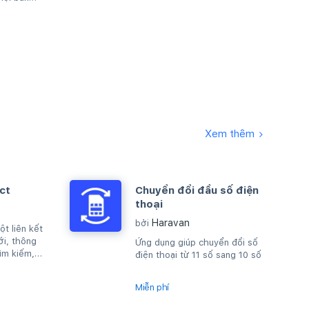
Xem thêm
ct
Chuyển đổi đầu số điện
thoại
Haravan
bởi
t liên kết
ới, thông
Ứng dụng giúp chuyển đổi số
ìm kiếm,
điện thoại từ 11 số sang 10 số
áy chủ rằng
Miễn phí