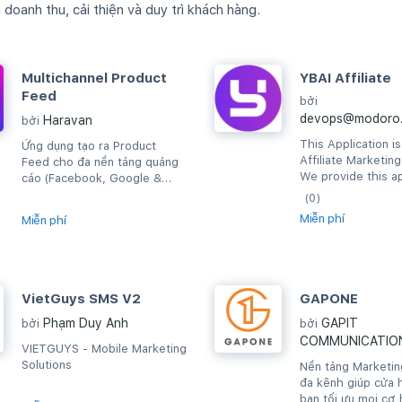
oanh thu, cải thiện và duy trì khách hàng.
Multichannel Product
YBAI Affiliate
Feed
bởi
devops@modoro.
Haravan
bởi
This Application i
Ứng dụng tạo ra Product
Affiliate Marketin
Feed cho đa nền tảng quảng
We provide this ap
cáo (Facebook, Google &
to help our custo
Criteo): tồn kho & giá bán
(0)
to YBAI system.
được cập nhật khi...
Miễn phí
Miễn phí
VietGuys SMS V2
GAPONE
Phạm Duy Anh
GAPIT
bởi
bởi
COMMUNICATIO
VIETGUYS - Mobile Marketing
Solutions
Nền tảng Marketin
đa kênh giúp cửa 
bạn tối ưu mọi cơ 