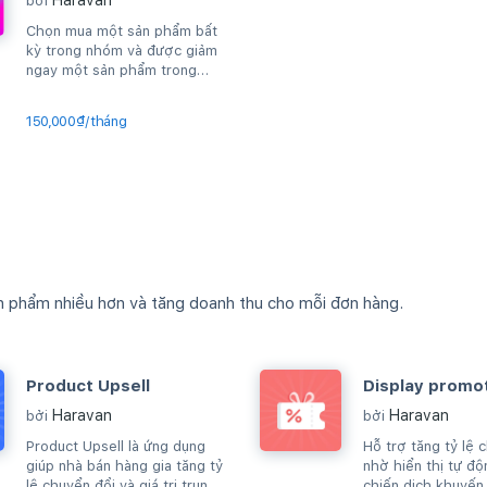
Haravan
bởi
Chọn mua một sản phẩm bất
kỳ trong nhóm và được giảm
ngay một sản phẩm trong
nhóm đó
150,000₫/tháng
n phẩm nhiều hơn và tăng doanh thu cho mỗi đơn hàng.
Product Upsell
Display promo
Haravan
Haravan
bởi
bởi
Product Upsell là ứng dụng
Hỗ trợ tăng tỷ lệ 
giúp nhà bán hàng gia tăng tỷ
nhờ hiển thị tự độ
lệ chuyển đổi và giá trị trung
chiến dịch khuyến