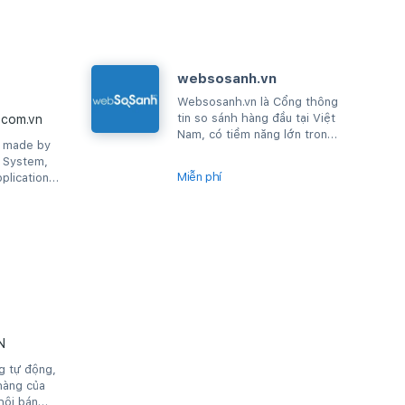
websosanh.vn
Websosanh.vn là Cổng thông
tin so sánh hàng đầu tại Việt
com.vn
Nam, có tiềm năng lớn trong
s made by
mảng thương mại điện tử giúp
g System,
người tiêu...
Miễn phí
plication
mer connect
N
g tự động,
hàng của
hội bán