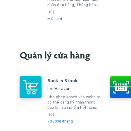
nhận đơn hàng, Thông báo
đơn hàng thành công, hay gửi
(0)
tin nhắn quảng...
Miễn phí
Quản lý cửa hàng
Back in Stock
Haravan
bởi
Cho phép khách vào website
có thể đăng ký nhận thông
báo khi sản phẩm hết hàng
và khi sản phẩm có hàng lại,
(0)
hệ...
70,000₫/tháng