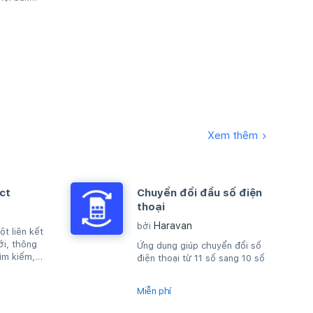
Xem thêm
ct
Chuyển đổi đầu số điện
thoại
Haravan
bởi
t liên kết
ới, thông
Ứng dụng giúp chuyển đổi số
ìm kiếm,
điện thoại từ 11 số sang 10 số
áy chủ rằng
Miễn phí