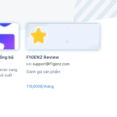
ồng bộ
F1GENZ Review
support@f1genz.com
bởi
avan sang
Đánh giá sản phẩm
và xuất
119,000₫/tháng