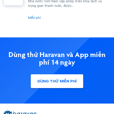
Nhà nước Việt Nam cấp phép triển khai dịch vụ
trung gian thanh toán, được...
Miễn phí
Dùng thử Haravan và App miễn
phí 14 ngày
DÙNG THỬ MIỄN PHÍ