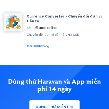
Currency Converter - Chuyển đổi đơn vị
tiền tệ
hi@smbs.online
bởi
Chuyển đổi đơn vị tiền tệ VND USD
150,000₫/tháng
Dùng thử Haravan và App miễn
phí 14 ngày
DÙNG THỬ MIỄN PHÍ