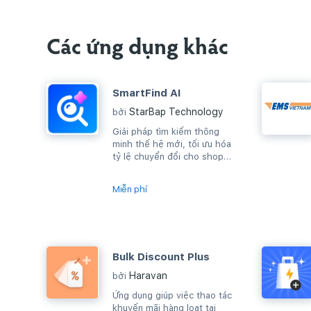
Các ứng dụng khác
SmartFind AI
StarBap Technology
bởi
Giải pháp tìm kiếm thông
minh thế hệ mới, tối ưu hóa
tỷ lệ chuyển đổi cho shop
của bạn.Ứng dụng phá vỡ giới
hạn...
Miễn phí
Bulk Discount Plus
Haravan
bởi
Ứng dụng giúp việc thao tác
khuyến mãi hàng loạt tại