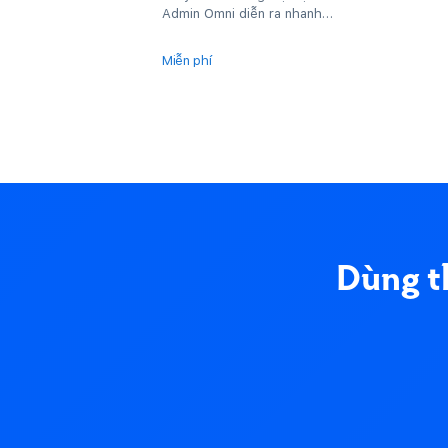
Admin Omni diễn ra nhanh
chóng và dễ dàng, giúp nhà
bán tiết kiệm...
Miễn phí
Dùng t