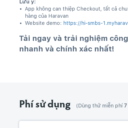
Lưu ý:
App không can thiệp Checkout, tất cả chuy
hàng của Haravan
Website demo:
https://hi-smbs-1.myhara
Tải ngay và trải nghiệm công 
nhanh và chính xác nhất!
Phí sử dụng
(Dùng thử miễn phí
7