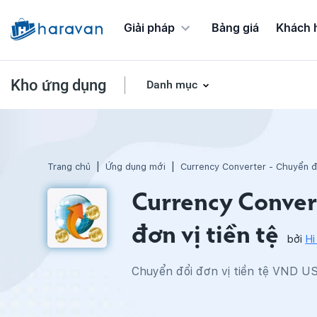
Giải pháp
Bảng giá
Khách 
Kho ứng dụng
Danh mục
Ứng dụng Chương trình khuyến mãi
Trang chủ
Ứng dụng mới
Currency Converter - Chuyển đổ
Currency Conver
đơn vị tiền tệ
bởi
H
Chuyển đổi đơn vị tiền tệ VND U