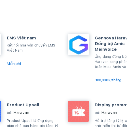
EMS Việt nam
Gennova Harav
Đồng bộ Amis 
Kết nối nhà vận chuyển EMS
Meinvoice
Việt Nam
Ứng dụng đồng bộ 
Haravan sang phầ
Miễn phí
toán Misa Amis và
đơn Misa Meinvoi
300,000₫/tháng
Product Upsell
Display promo
Haravan
Haravan
bởi
bởi
Product Upsell là ứng dụng
Hỗ trợ tăng tỷ lệ 
giúp nhà bán hàng gia tăng tỷ
nhờ hiển thị tự độ