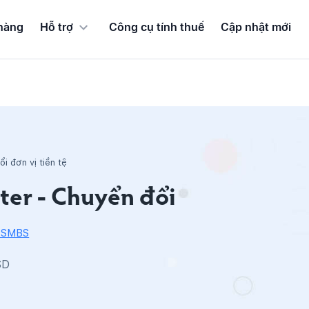
hàng
Hỗ trợ
Công cụ tính thuế
Cập nhật mới
i đơn vị tiền tệ
ter - Chuyển đổi
i SMBS
SD