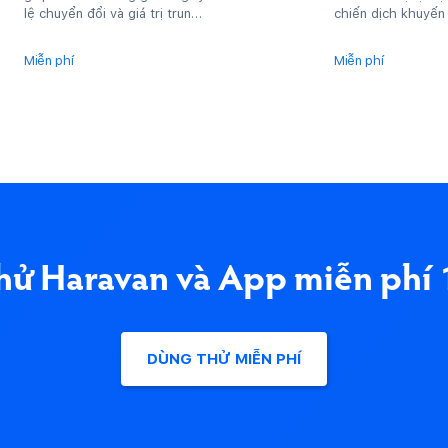
lệ chuyển đổi và giá trị trung
chiến dịch khuyến
bình của đơn hàng, kích
website
thích...
Miễn phí
Miễn phí
hử Haravan và App miễn phí 
DÙNG THỬ MIỄN PHÍ