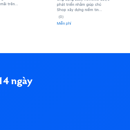
 mãi trên
phát triển nhằm giúp chủ
Shop xây dựng niềm tin
khách hàng và góp phần gia
(0)
tăng doanh số cửa...
Miễn phí
14 ngày