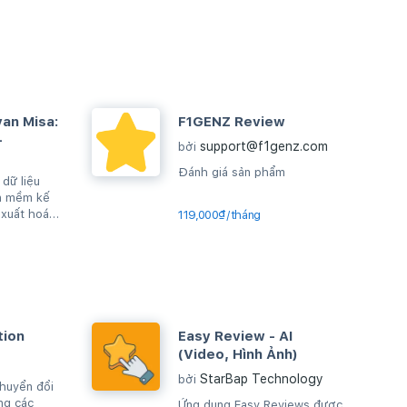
an Misa:
F1GENZ Review
-
support@f1genz.com
bởi
Đánh giá sản phẩm
dữ liệu
n mềm kế
 xuất hoá
119,000₫/tháng
ce
tion
Easy Review - AI
(Video, Hình Ảnh)
StarBap Technology
bởi
chuyển đổi
ng các
Ứng dụng Easy Reviews được