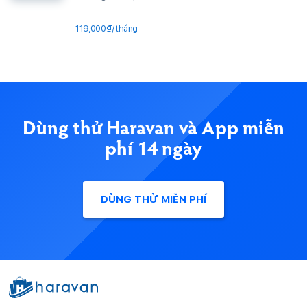
119,000₫/tháng
Dùng thử Haravan và App miễn
phí 14 ngày
DÙNG THỬ MIỄN PHÍ