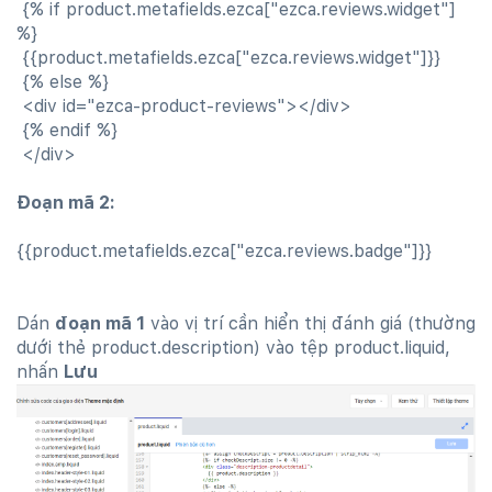
{% if product.metafields.ezca["ezca.reviews.widget"]
%}
{{product.metafields.ezca["ezca.reviews.widget"]}}
{% else %}
<div id="ezca-product-reviews"></div>
{% endif %}
</div>
Đoạn mã 2:
{{product.metafields.ezca["ezca.reviews.badge"]}}
Dán
đoạn mã 1
vào vị trí cần hiển thị đánh giá (thường
dưới thẻ product.description) vào tệp product.liquid,
nhấn
Lưu