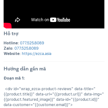
Hỗ trợ
Hotline
:
077.525.8089
Zalo
:
077.525.8089
Website
:
https://ezca.asia
Hướng dẫn gắn mã
Đoạn mã 1:
<div id="wrap_ezca-product-reviews" data-title="
{{product.title}}" data-url="{{product.url}}" data-img="
{{product.featured_image}}" data-id="{{product.id}}"
data-customer="{{customer.email}}">