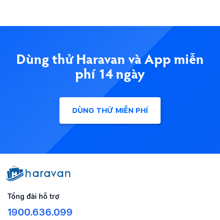
Dùng thử Haravan và App miễn
phí 14 ngày
DÙNG THỬ MIỄN PHÍ
Tổng đài hỗ trợ
1900.636.099