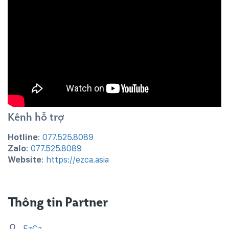
Kênh hỗ trợ
Hotline
:
077.525.8089
Zalo
:
077.525.8089
Website
:
https://ezca.asia
Thông tin Partner
EzCa