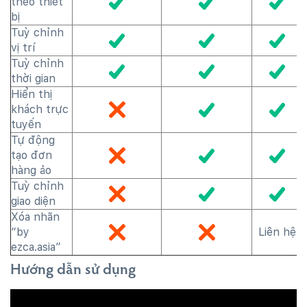
theo thiết
bị
Tuỳ chỉnh
vị trí
Tuỳ chỉnh
thời gian
Hiển thị
khách trực
tuyến
Tự động
tạo đơn
hàng ảo
Tuỳ chỉnh
giao diện
Xóa nhãn
“by
Liên hệ
ezca.asia”
Hướng dẫn sử dụng