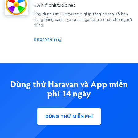
hi@onistudio.net
bởi
Ứng dụng Oni LuckyGame giúp tăng doanh số bán
hàng bằng cách tạo ra minigame trò chơi cho người
dùng.
99,000₫/tháng
Dùng thử Haravan và App miễn
phí 14 ngày
DÙNG THỬ MIỄN PHÍ