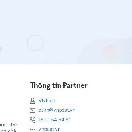
Thông tin Partner
VNPost
cskh@vnpost.vn
1900 54 54 81
hàng, đơn
vnpost.vn
i cơ chế