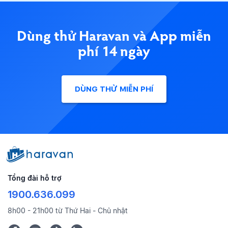
Dùng thử Haravan và App miễn
phí 14 ngày
DÙNG THỬ MIỄN PHÍ
Tổng đài hỗ trợ
1900.636.099
8h00 - 21h00 từ Thứ Hai - Chủ nhật