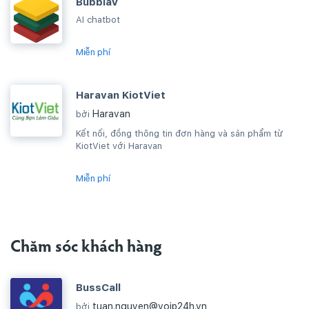
BubblaV
AI chatbot
Miễn phí
Haravan KiotViet
Haravan
bởi
Kết nối, đồng thông tin đơn hàng và sản phẩm từ
KiotViet với Haravan
Miễn phí
Chăm sóc khách hàng
BussCall
tuan.nguyen@voip24h.vn
bởi